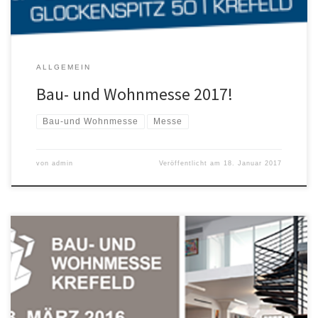
ALLGEMEIN
Bau- und Wohnmesse 2017!
Bau-und Wohnmesse
Messe
von
admin
Veröffentlicht am
18. Januar 2017
! SAVE THE DATE ! Krefelder Bau & Wohnmesse ohne uns?! Nichts
da! Wir sind natürlich wieder dabei und werden ihnen, die neusten
Trends und innovativen Ideen für ihren Wohn- /Arbeitsraum