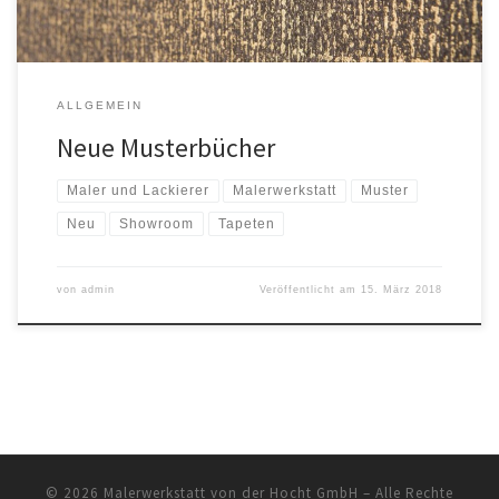
ALLGEMEIN
Neue Musterbücher
Maler und Lackierer
Malerwerkstatt
Muster
Neu
Showroom
Tapeten
von
admin
Veröffentlicht am
15. März 2018
© 2026
Malerwerkstatt von der Hocht GmbH
– Alle Rechte