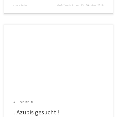
von
admin
Veröffentlicht am
13. Oktober 2016
Ein Meisterbetrieb zu sein bedeuetet nicht nur, meisterliche
Arbeiten abzuliefern, sondern auch sein Wissen und seine
Fachkompetenz an die folgenden Generationen weiter zu geben
und dafür Verantwortung zu tragen. Aus diesem Grund, bilden wir
seit Jahrzehnten, Jahr für Jahr junge Menschen zu
fachkompetenten Maler- und Lackierern/-innen aus. So auch […]
ALLGEMEIN
! Azubis gesucht !