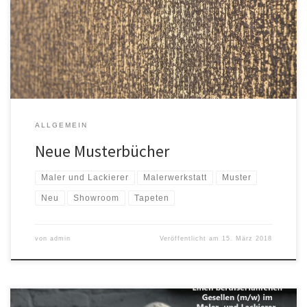
Schatten und Licht, exquisit in Szene gesetzt. Handgemachte
Collagen aus marmoriertem Papier, in „Ton-in-Ton Farben“,
japanisch angehaucht von grafischem Patchwork. Vliesware in
ungezähmten Farben […]
ALLGEMEIN
Neue Musterbücher
Maler und Lackierer
Malerwerkstatt
Muster
Neu
Showroom
Tapeten
von
admin
Veröffentlicht am
15. März 2018