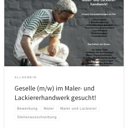
Wir suchen, ab sofort, einen berufserfahrenen Gesellen (m/w)
im Maler- und Lackiererhandwerk! Unsere Voraussetzungen an Sie
sind: Führerschein Berufserfahrung Selbstständiges Arbeiten
Verantwortungsbewusstsein Teamfähigkeit Zuverlässigkeit
Freundlichkeit Das bieten wir ihnen in unserem Betrieb: fachliches
Know-How seit 5 Generationen ein tolles Team Baustellenleitung
selbstständiges Arbeiten einfache bis hochwertige Maler/- […]
ALLGEMEIN
Geselle (m/w) im Maler- und
Lackiererhandwerk gesucht!
Bewerbung
Maler
Maler und Lackierer
Stellenausschreibung