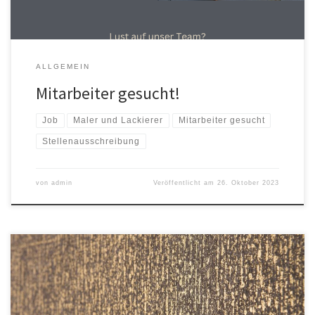
ALLGEMEIN
Mitarbeiter gesucht!
Job
Maler und Lackierer
Mitarbeiter gesucht
Stellenausschreibung
von
admin
Veröffentlicht am
26. Oktober 2023
Neue Musterbücher sind eingetroffen Die neuen Musterbücher
der Firma Omexco sind eingetroffen. Bijou „Bijou das neue
Omexco Schmuckstück, ein Spiel facettenreicher Kontraste aus