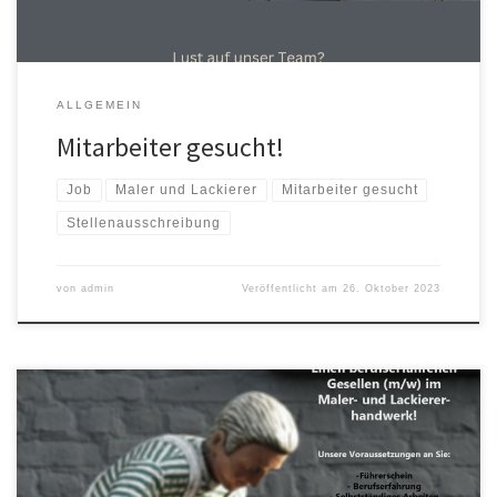
ALLGEMEIN
Mitarbeiter gesucht!
Job
Maler und Lackierer
Mitarbeiter gesucht
Stellenausschreibung
von
admin
Veröffentlicht am
26. Oktober 2023
Wir suchen, ab sofort, einen berufserfahrenen Gesellen (m/w)
im Maler- und Lackiererhandwerk! Unsere Voraussetzungen an Sie
sind: Führerschein Berufserfahrung Selbstständiges Arbeiten