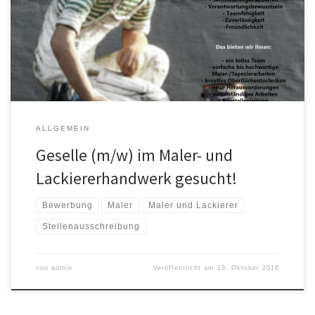
Verantwortungsbewusstsein Teamfähigkeit Zuverlässigkeit
Freundlichkeit Das bieten wir ihnen in unserem Betrieb: fachliches
Know-How seit 5 Generationen ein tolles Team Baustellenleitung
selbstständiges Arbeiten einfache bis hochwertige Maler/- […]
ALLGEMEIN
Geselle (m/w) im Maler- und
Lackiererhandwerk gesucht!
Bewerbung
Maler
Maler und Lackierer
Stellenausschreibung
von
admin
Veröffentlicht am
13. Oktober 2016