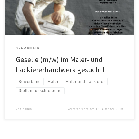
Freundlichkeit Das bieten wir ihnen in unserem Betrieb: fachliches
Know-How seit 5 Generationen ein tolles Team Baustellenleitung
selbstständiges Arbeiten einfache bis hochwertige Maler/- […]
ALLGEMEIN
Geselle (m/w) im Maler- und
Lackiererhandwerk gesucht!
Bewerbung
Maler
Maler und Lackierer
Stellenausschreibung
von
admin
Veröffentlicht am
13. Oktober 2016