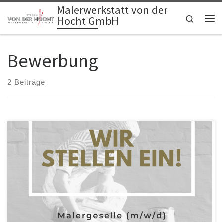
Malerwerkstatt von der
Zum Inhalt springen
Search
Hocht GmbH
Me
Bewerbung
2 Beiträge
Wir stellen ein: Zum nächst möglichen Termin -> Malergesellen
(m/w/d). […]