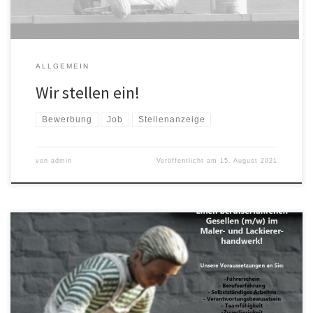
ALLGEMEIN
Wir stellen ein!
Bewerbung
Job
Stellenanzeige
von
admin
Veröffentlicht am
15. August 2021
Wir suchen, ab sofort, einen berufserfahrenen Gesellen (m/w)
im Maler- und Lackiererhandwerk! Unsere Voraussetzungen an Sie
sind: Führerschein Berufserfahrung Selbstständiges Arbeiten
Verantwortungsbewusstsein Teamfähigkeit Zuverlässigkeit